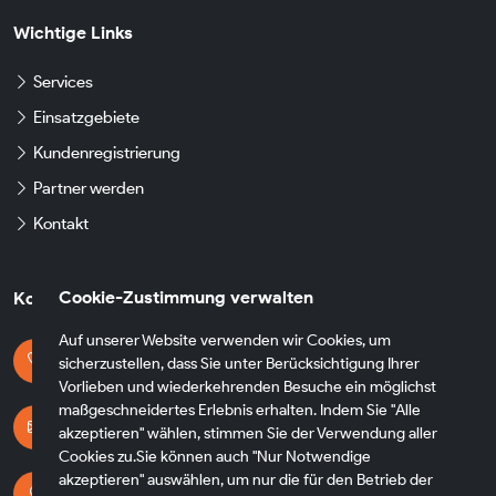
Wichtige Links
Services
Einsatzgebiete
Kundenregistrierung
Partner werden
Kontakt
Cookie-Zustimmung verwalten
Kontaktdaten
Auf unserer Website verwenden wir Cookies, um
Kontaktieren Sie uns
sicherzustellen, dass Sie unter Berücksichtigung Ihrer
+49 174 8790930
Vorlieben und wiederkehrenden Besuche ein möglichst
maßgeschneidertes Erlebnis erhalten. Indem Sie "Alle
E-mail Adresse
akzeptieren" wählen, stimmen Sie der Verwendung aller
info@fh-transfer.de
Cookies zu.Sie können auch "Nur Notwendige
akzeptieren" auswählen, um nur die für den Betrieb der
Adresse