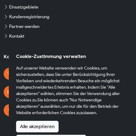
Einsatzgebiete
Kundenregistrierung
Partner werden
Kontakt
Cookie-Zustimmung verwalten
Kontaktdaten
Auf unserer Website verwenden wir Cookies, um
Kontaktieren Sie uns
sicherzustellen, dass Sie unter Berücksichtigung Ihrer
+49 174 8790930
Vorlieben und wiederkehrenden Besuche ein möglichst
maßgeschneidertes Erlebnis erhalten. Indem Sie "Alle
E-mail Adresse
akzeptieren" wählen, stimmen Sie der Verwendung aller
info@fh-transfer.de
Cookies zu.Sie können auch "Nur Notwendige
akzeptieren" auswählen, um nur die für den Betrieb der
Adresse
Website erforderlichen Cookies zuzulassen.
Heppenheimer Str. 56
65428 Rüsselsheim am Main
Alle akzeptieren
Germany