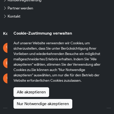
Kundenregistrierung
Partner werden
Kontakt
Cookie-Zustimmung verwalten
Kontaktdaten
Auf unserer Website verwenden wir Cookies, um
Kontaktieren Sie uns
sicherzustellen, dass Sie unter Berücksichtigung Ihrer
+49 174 8790930
Vorlieben und wiederkehrenden Besuche ein möglichst
maßgeschneidertes Erlebnis erhalten. Indem Sie "Alle
E-mail Adresse
akzeptieren" wählen, stimmen Sie der Verwendung aller
info@fh-transfer.de
Cookies zu.Sie können auch "Nur Notwendige
akzeptieren" auswählen, um nur die für den Betrieb der
Adresse
Website erforderlichen Cookies zuzulassen.
Heppenheimer Str. 56
65428 Rüsselsheim am Main
Alle akzeptieren
Germany
Nur Notwendige akzeptieren