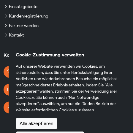
Einsatzgebiete
Kundenregistrierung
Partner werden
Kontakt
Cookie-Zustimmung verwalten
Kontaktdaten
Auf unserer Website verwenden wir Cookies, um
Kontaktieren Sie uns
sicherzustellen, dass Sie unter Berücksichtigung Ihrer
+49 174 8790930
Vorlieben und wiederkehrenden Besuche ein möglichst
maßgeschneidertes Erlebnis erhalten. Indem Sie "Alle
E-mail Adresse
akzeptieren" wählen, stimmen Sie der Verwendung aller
info@fh-transfer.de
Cookies zu.Sie können auch "Nur Notwendige
akzeptieren" auswählen, um nur die für den Betrieb der
Adresse
Website erforderlichen Cookies zuzulassen.
Heppenheimer Str. 56
65428 Rüsselsheim am Main
Alle akzeptieren
Germany