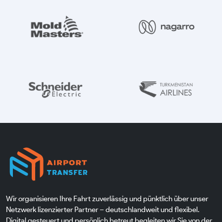
Wir organisieren Ihre Fahrt zuverlässig und pünktlich über unser
Netzwerk lizenzierter Partner – deutschlandweit und flexibel.
Digital gesteuert und persönlich betreut begleiten wir Sie von der