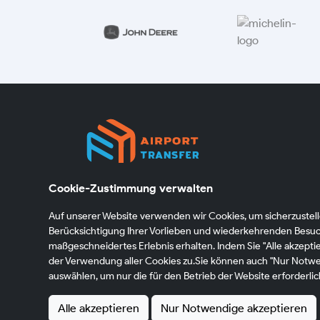
Cookie-Zustimmung verwalten
Wir organisieren Ihre Fahrt zuverlässig und pünktlic
über unser Netzwerk lizenzierter Partner –
Auf unserer Website verwenden wir Cookies, um sicherzustelle
deutschlandweit und flexibel. Digital gesteuert und
Berücksichtigung Ihrer Vorlieben und wiederkehrenden Besuc
persönlich betreut begleiten wir Sie von der Buchun
maßgeschneidertes Erlebnis erhalten. Indem Sie "Alle akzepti
bis zur Ankunft.
der Verwendung aller Cookies zu.Sie können auch "Nur Notwe
auswählen, um nur die für den Betrieb der Website erforderli
Alle akzeptieren
Nur Notwendige akzeptieren