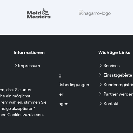
Informationen
Wichtige Links
Impressum
Services
Datenschutzerklärung
Einsatzgebiete
h
Allgemeinen Geschäftsbedingungen
Kundenregistri
n, dass Sie unter
AGB für Fahrer/Partner
Partner werde
he ein möglichst
g
eren" wählen, stimmen Sie
Stornierungsbedingungen
Kontakt
ndige akzeptieren"
FAQ
chen Cookies zuzulassen.