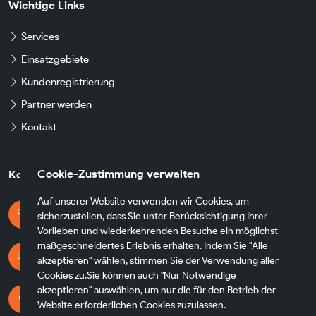
Wichtige Links
Services
Einsatzgebiete
Kundenregistrierung
Partner werden
Kontakt
Cookie-Zustimmung verwalten
Kontaktdaten
Auf unserer Website verwenden wir Cookies, um
Kontaktieren Sie uns
sicherzustellen, dass Sie unter Berücksichtigung Ihrer
+49 174 8790930
Vorlieben und wiederkehrenden Besuche ein möglichst
maßgeschneidertes Erlebnis erhalten. Indem Sie "Alle
E-mail Adresse
akzeptieren" wählen, stimmen Sie der Verwendung aller
info@fh-transfer.de
Cookies zu.Sie können auch "Nur Notwendige
akzeptieren" auswählen, um nur die für den Betrieb der
Adresse
Website erforderlichen Cookies zuzulassen.
Heppenheimer Str. 56