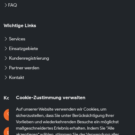
FAQ
Wichtige Links
Services
Einsatzgebiete
Kundenregistrierung
Partner werden
Kontakt
Cookie-Zustimmung verwalten
Kontaktdaten
Auf unserer Website verwenden wir Cookies, um
Kontaktieren Sie uns
sicherzustellen, dass Sie unter Berücksichtigung Ihrer
+49 174 8790930
Vorlieben und wiederkehrenden Besuche ein möglichst
maßgeschneidertes Erlebnis erhalten. Indem Sie "Alle
E-mail Adresse
akzeptieren" wählen, stimmen Sie der Verwendung aller