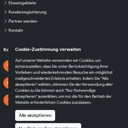
Einsatzgebiete
Kundenregistrierung
Partner werden
Kontakt
Cookie-Zustimmung verwalten
Kontaktdaten
Auf unserer Website verwenden wir Cookies, um
Kontaktieren Sie uns
sicherzustellen, dass Sie unter Berücksichtigung Ihrer
+49 174 8790930
Vorlieben und wiederkehrenden Besuche ein möglichst
maßgeschneidertes Erlebnis erhalten. Indem Sie "Alle
E-mail Adresse
akzeptieren" wählen, stimmen Sie der Verwendung aller
info@fh-transfer.de
Cookies zu.Sie können auch "Nur Notwendige
akzeptieren" auswählen, um nur die für den Betrieb der
Adresse
Website erforderlichen Cookies zuzulassen.
Heppenheimer Str. 56
65428 Rüsselsheim am Main
Alle akzeptieren
Germany