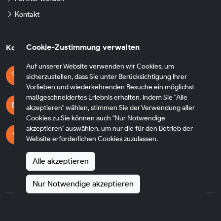
Kontakt
Cookie-Zustimmung verwalten
Kontaktdaten
Auf unserer Website verwenden wir Cookies, um
Kontaktieren Sie uns
sicherzustellen, dass Sie unter Berücksichtigung Ihrer
+49 174 8790930
Vorlieben und wiederkehrenden Besuche ein möglichst
maßgeschneidertes Erlebnis erhalten. Indem Sie "Alle
E-mail Adresse
akzeptieren" wählen, stimmen Sie der Verwendung aller
info@fh-transfer.de
Cookies zu.Sie können auch "Nur Notwendige
akzeptieren" auswählen, um nur die für den Betrieb der
Adresse
Website erforderlichen Cookies zuzulassen.
Heppenheimer Str. 56
65428 Rüsselsheim am Main
Alle akzeptieren
Germany
Nur Notwendige akzeptieren
©
FH Transfer
— Alle Rechte vorbehalten